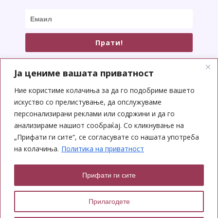
Прати!
Ја цениме вашата приватност
Ние користиме колачиња за да го подобриме вашето
искуство со прелистување, да опслужуваме
СОЦИЈАЛНИ МРЕЖИ
персонализирани реклами или содржини и да го
анализираме нашиот сообраќај. Со кликнување на
„Прифати ги сите“, се согласувате со нашата употреба
на колачиња.
Политика на приватност
Прифати ги сите
Copyright © 2026 Yoga Center
Прилагодете
Designed by: Ana Iliana