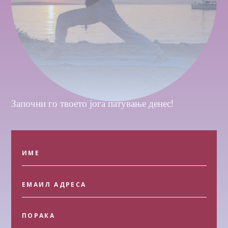
Започни го твоето јога патување денес!