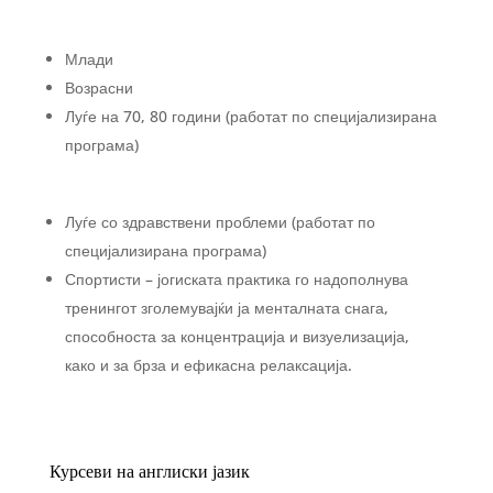
Млади
Возрасни
Луѓе на 70, 80 години (работат по специјализирана
програма)
Луѓе со здравствени проблеми (работат по
специјализирана програма)
Спортисти – јогиската практика го надополнува
тренингот зголемувајќи ја менталната снага,
способноста за концентрација и визуелизација,
како и за брза и ефикасна релаксација.
Курсеви на англиски јазик