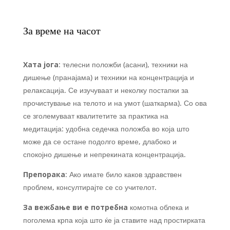
За време на часот
Хата јога
: телесни положби (асани), техники на
дишење (пранајама) и техники на концентрација и
релаксација. Се изучуваат и неколку постапки за
прочистување на телото и на умот (шаткарма). Со ова
се зголемуваат квалитетите за практика на
медитација: удобна седечка положба во која што
може да се остане подолго време, длабоко и
спокојно дишење и непрекината концентрација.
Препорака
: Ако имате било каков здравствен
проблем, консултирајте се со учителот.
За вежбање ви е потребна
комотна облека и
поголема крпа која што ќе ја ставите над простирката