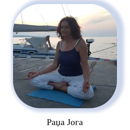
Раџа Јога