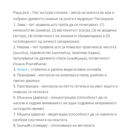
Раџа јога – Пат на осум степени – автор на книгата во која е
собрано древното знаење за јогата е мудрецот Патанџали.
Јама – пет правила што треба да се почитуваат: (1)
ненасилство (ахимса), (2) вистинитост (сатја), (3) не крадење
(астеја), (4) посветеност на знаењето (брамачарија) и (5)
ослободеност од алчност (апариграха)
Нијама – пет правила што ја помагаат практиката: чистота
(saucha), задоволство (santosha), практика (tapas),
проучување на древните списи (svadhyaya), посветеност
(Isvara Pranidhana)
Асана
– стабилна и удобна медитативна положба
Пранајама – контрола на енергијата преку длабоко и
свесно дишење
Пратијахара – контрола на петте сетила и на умот којшто е
поврзан со сетилата
Dharana (дарана) – концентрација (способност да се
насочи и задржи вниманието на една содржина непрекинато
за подолго време)
Dhyana (дијана) – медитација (способност да се навлезе и
разбере суштината на нештата
Samadhi (самади) – спознавање на вистината