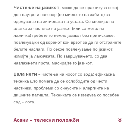
Чистење на јазикот:
може да се практикува секој
ден наутро и навечер (по миењето на забите) за
одржување на хигиената на устата. Со специјална
алатка за чистење на јазикот (или со метална
лажичка) гребете го нежно јазикот без притискање,
повлекувајќи од коренот кон врвот за да ги отстранете
белите наслаги. По секое повлекување по јазикот,
измијте ја лажичката. По завршувањето, со два
навлажнети прста, масирајте го јазикот.
Џала нети
– чистење на носот со вода: ефикасна
техника што помага да се ослободите од чести
настинки, проблеми со синусите и алергиите на
дишните патишта. Техниката се изведува со посебен
сад – лота.
Асани – телесни положби