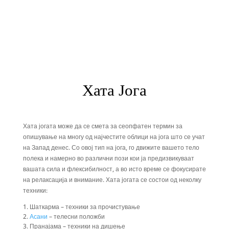
Хата Јога
Хата јогата може да се смета за сеопфатен термин за
опишување на многу од најчестите облици на јога што се учат
на Запад денес. Со овој тип на јога, го движите вашето тело
полека и намерно во различни пози кои ја предизвикуваат
вашата сила и флексибилност, а во исто време се фокусирате
на релаксација и внимание. Хата јогата се состои од неколку
техники:
Шаткарма – техники за прочистување
Асани
– телесни положби
Пранајама – техники на дишење