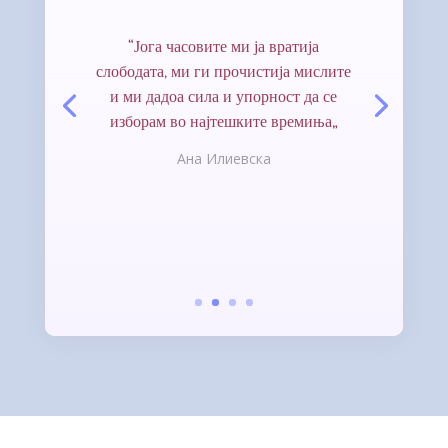
“Јога часовите ми ја вратија
слободата, ми ги прочистија мислите
и ми дадоа сила и упорност да се
изборам во најтешките времиња„
Ана Илиевска