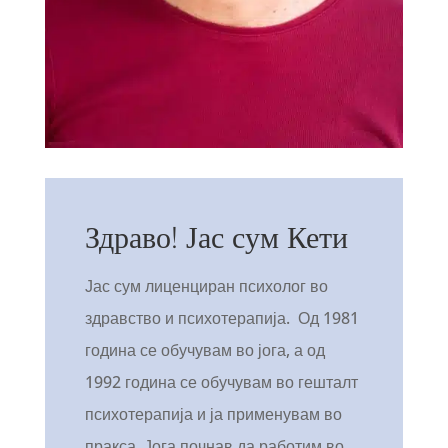
Здраво! Јас сум Кети
Јас сум лиценциран психолог во
здравство и психотерапија. Од 1981
година се обучувам во јога, а од
1992 година се обучувам во гешталт
психотерапија и ја применувам во
пракса. Јога почнав да работим во