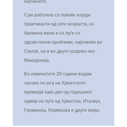
наученото.
Сум работела со повеќе илјади
практиканти од сите возрасти, со
бремени жени и со луѓе со
здравствени проблеми, најповеќе во
Скопје, но и во други градови низ
Македонија.
Во изминатите 20 години водам
часови по јога на Хрватското
приморје како дел од годишниот
одмор на луѓе од Хрватска, Италија,
Германија, Норвешка и други земји.