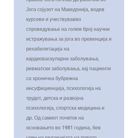
Јога сојузот на Македонија, водев
курсеви и учествувавво
спроведување на голем број научни
истражувања за јога во превенција и
рехабилитација на
кардиоваскуларни заболувања,
ревматски заболувања, кај пациенти
со хронична бубрежна
инсуфициенција, психологија на
трудот, детска и развојна
психологија, спортска медицина и
др. Од самиот почеток на
основањето во 1981 година, бев
член на редакцијата на првото