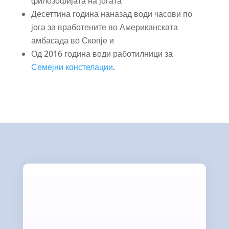
филозофијата на јогата
Десеттина година наназад води часови по
јога за вработените во Американската
амбасада во Скопје и
Од 2016 година води работилници за
Семејни констелации
.