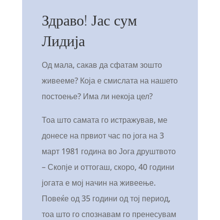
Здраво! Јас сум
Лидија
Од мала, сакав да сфатам зошто
живееме? Која е смислата на нашето
постоење? Има ли некоја цел?
Тоа што самата го истражував, ме
донесе на првиот час по јога на 3
март 1981 година во Јога друштвото
– Скопје и оттогаш, скоро, 40 години
јогата е мој начин на живеење.
Повеќе од 35 години од тој период,
тоа што го спознавам го пренесувам