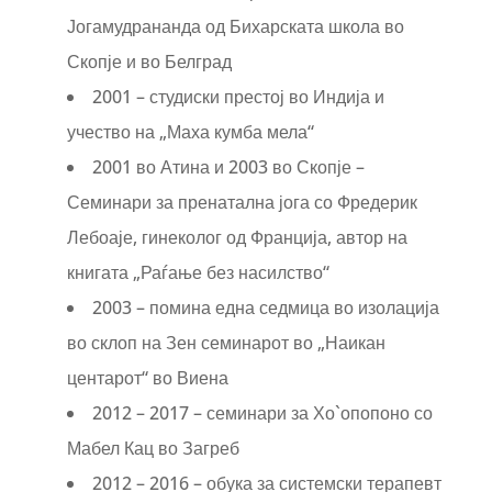
Јогамудрананда од Бихарската школа во
Скопје и во Белград
2001 – студиски престој во Индија и
учество на „Маха кумба мела“
2001 во Атина и 2003 во Скопје –
Семинари за пренатална јога со Фредерик
Лебоаје, гинеколог од Франција, автор на
книгата „Раѓање без насилство“
2003 – помина една седмица во изолација
во склоп на Зен семинарот во „Наикан
центарот“ во Виена
2012 – 2017 – семинари за Хо`опопоно со
Мабел Кац во Загреб
2012 – 2016 – обука за системски терапевт