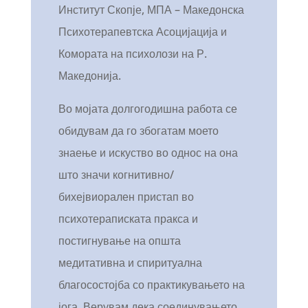
Институт Скопје, МПА – Македонска
Психотерапевтска Асоцијација и
Комората на психолози на Р.
Македонија.
Во мојата долгогодишна работа се
обидувам да го збогатам моето
знаење и искуство во однос на она
што значи когнитивно/
бихејвиорален пристап во
психотераписката пракса и
постигнување на општа
медитативна и спиритуална
благосостојба со практикувањето на
јога. Верувам дека соединувањето