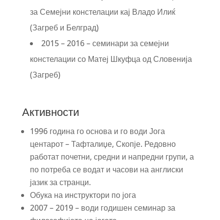
за Семејни констелации кај Владо Илиќ
(Загреб и Белград)
2015 – 2016 – семинари за семејни
констелации со Матеј Шкуфца од Словенија
(Загреб)
Активности
1996 година го основа и го води Јога
центарот – Тафталиџе, Скопје. Редовно
работат почетни, средни и напредни групи, а
по потреба се водат и часови на англиски
јазик за странци.
Обука на инструктори по јога
2007 – 2019 – води годишен семинар за