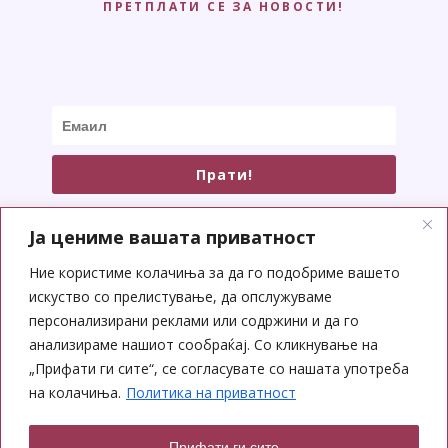
ПРЕТПЛАТИ СЕ ЗА НОВОСТИ!
Прати!
Ја цениме вашата приватност
Ние користиме колачиња за да го подобриме вашето
искуство со прелистување, да опслужуваме
СОЦИЈАЛНИ МРЕЖИ
персонализирани реклами или содржини и да го
анализираме нашиот сообраќај. Со кликнување на
„Прифати ги сите“, се согласувате со нашата употреба
на колачиња.
Политика на приватност
Прифати ги сите