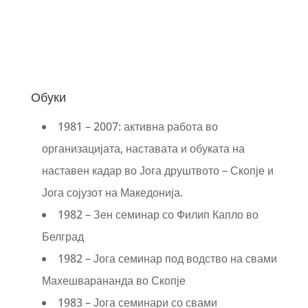
Обуки
1981 – 2007: активна работа во
организацијата, наставата и обуката на
наставен кадар во Јога друштвото – Скопје и
Јога сојузот на Македонија.
1982 – Зен семинар со Филип Капло во
Белград
1982 – Јога семинар под водство на свами
Махешварананда во Скопје
1983 – Јога семинари со свами