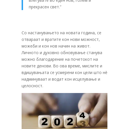
влегувате во еден нов, голем и
прекрасен свет.”
Со настанувањето на новата година, се
отвараат и вратите кон нови можност,
можеби и кон нов начин на живот.
Личното и духовно обновување станува
можно благодарение на почетокот на
новите денови. Во ова време, мислите и
вдишувањата се усмерени кон цели што нè
надминуваат и водат кон исцелување и
целосност.