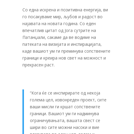
Со една искрена и позитивна енергија, ви
го посакуваме мир, љубов и радост во
најавата на новата година. Со еден
впечатлив цитат од Јога сутрите на
Патанџали, сакаме да ве водиме на
патеката на визијата и инспирацијата,
каде вашиот ум ги преминува сопствените
граници и креира нов свет на можност и
прекрасен раст.
“Кога ќе се инспирирате од некоја
голема цел, извонреден проект, сите
ваши мисли ги кршат сопствените
граници. Вашиот ум ги надминува
ограничувањата, вашата свест се
шири во сите можни насоки и вие