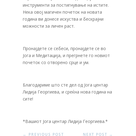
инструменти за постигнување на истите.
Нека овој магичен почеток на новата
година ви донесе искуства и бескрајни
можности за личен раст.
Пронајдете се себеси, пронајдете се во
Јога и Медитација, и прегрнете го новиот
почеток со отворено срце и ум.
Благодариме што сте дел од Јога центар
Лидија Георгиева, и среќна нова година на
сите!
*Вашиот Јога центар Лидија Георгиева.*
←
PREVIOUS POST
NEXT POST
→