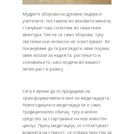
Мудрите зборови на духовни лидери и
учителите, поставени во вековите минати,
стануваат наш сопатник во оваа нова
авантура. Тие не се само зборови, туку
светилки кои несвесно нè осветлуваат. Ве
покануваме да ги разгледате овие пораки,
овие искази за надежта, растењето и
сознавањето, како водичи во вашиот
личен раст и развој.
Сега е време да се предадеме на
трансформативната моќ на медитацијата.
Новогодишната медитација не е само
традиционален обичај, туку и моќно
средство за стартување на нов животен
циклус. Преку медитација, се отплетуваат
влакната на стресот, се отвара простор за