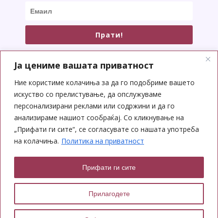
Прати!
Ја цениме вашата приватност
Ние користиме колачиња за да го подобриме вашето
искуство со прелистување, да опслужуваме
СОЦИЈАЛНИ МРЕЖИ
персонализирани реклами или содржини и да го
анализираме нашиот сообраќај. Со кликнување на
„Прифати ги сите“, се согласувате со нашата употреба
на колачиња.
Политика на приватност
Прифати ги сите
Copyright © 2026 Yoga Center
Прилагодете
Designed by: Ana Iliana