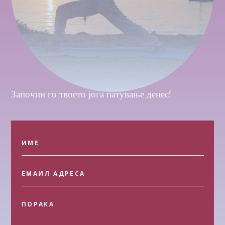
Започни го твоето јога патување денес!