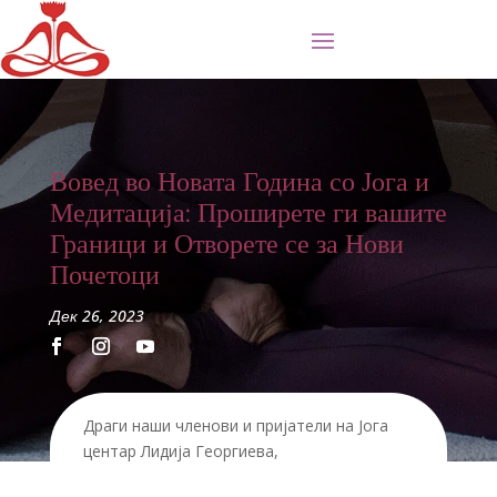
Вовед во Новата Година со Јога и
Медитација: Проширете ги вашите
Граници и Отворете се за Нови
Почетоци
Дек 26, 2023
Драги наши членови и пријатели на Јога
центар Лидија Георгиева,