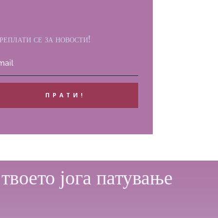
реплати се за новости!
ПРАТИ!
 твоето јога патување