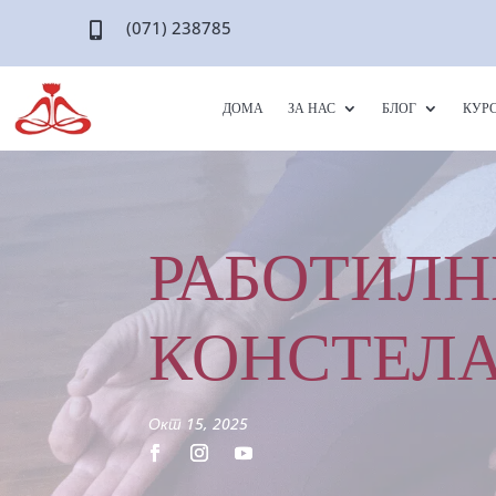
(071) 238785

ДОМА
ЗА НАС
БЛОГ
КУР
РАБОТИЛН
КОНСТЕЛ
Окт 15, 2025