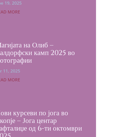
е 19, 2025
EAD MORE
агијата на Олиб –
алдорфски камп 2025 во
отографии
г 11, 2025
EAD MORE
ови курсеви по јога во
копје – Јога центар
афталиџе од 6-ти октомври
025