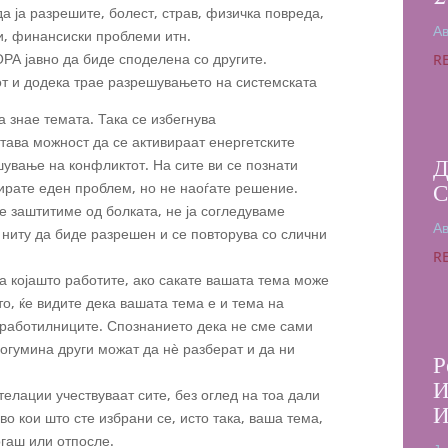
а ја разрешите, болест, страв, физичка повреда,
Ав
и, финансиски проблеми итн.
РА јавно да биде споделена со другите.
R
от и додека трае разрешувањето на системската
ја знае темата. Така се избегнува
тава можност да се активираат енергетските
Д
шување на конфликтот. На сите ви се познати
зирате еден проблем, но не наоѓате решение.
С
се заштитиме од болката, не ја согледуваме
Ав
 ниту да биде разрешен и се повторува со слични
R
а којашто работите, ако сакате вашата тема може
то, ќе видите дека вашата тема е и тема на
 работилниците. Спознанието дека не сме сами
ногумина други можат да нѐ разберат и да ни
Р
И
елации учествуваат сите, без оглед на тоа дали
И
во кои што сте избрани се, исто така, ваша тема,
огаш или отпосле.