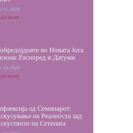
г 11, 2025
EAD MORE
обредојдовте во Новата Јога
езона: Распоред и Датуми
г 26, 2024
EAD MORE
ефлексија од Семинарот:
скусување на Реалноста зад
скуството на Сетилата