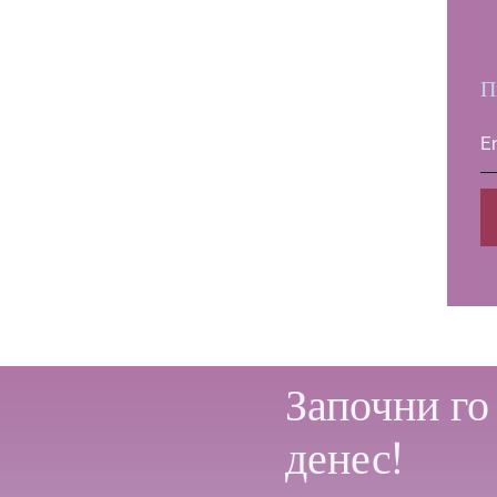
П
Започни го
денес!