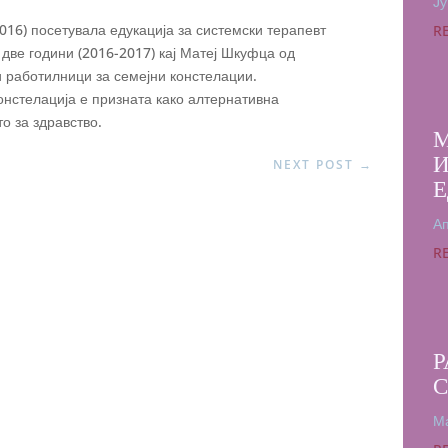
Ју
2016) посетувала едукација за системски терапевт
R
и две години (2016-2017) кај Матеј Шкуфца од
и работилници за семејни констелации.
онстелација е призната како алтернативна
о за здравство.
М
И
NEXT POST
→
Е
Ап
R
Р
Ма