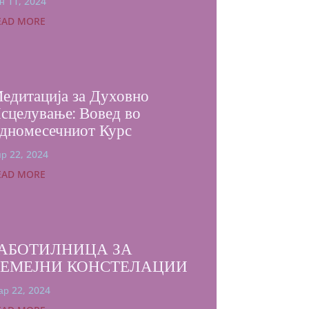
н 11, 2024
EAD MORE
едитација за Духовно
сцелување: Вовед во
дномесечниот Курс
р 22, 2024
EAD MORE
АБОТИЛНИЦА ЗА
СЕМЕЈНИ КОНСТЕЛАЦИИ
р 22, 2024