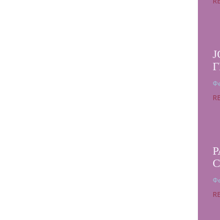
R
Ј
Г
Фе
R
Р
Фе
R