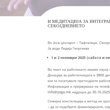
И МЕДИТАЦИЈА ЗА ИНТЕГРА
СЕКОЈДНЕВИЕТО
Во Јога центарот – Тафталиџе, Скопје
Ја води Лидија Георгиева
1 и 2 ноември 2025 (сабота и не
Во текот на работењето имаме пауза з
Донација за работилницата е 3800 ден
кои ги посетувале претходните работи
Информации и пријавување на телефо
info@yoga.mk најдоцна до 30.10.2025
Семејна констелација е метод на групн
– да ги подобрите фамилијарните, па