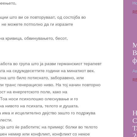
веењето,
Но
R
ации што ви се повторуваат, од состојба во
и не можете потполно да ги изразите
 на кривица, обвинувањето, бесот,
М
В
ф
абота во група што ја разви германскиот терапевт
та на седумдесеттите години на минатиот век.
Ав
она што било потиснато, заборавено, или
R
ли транс генерациско ниво. На тој начин повторно
ст на енергетското поле, како на
. Тоа носи психолошко олеснување и го
а нивото на психата, телото и душата.
Н
а има и исцелително дејство зашто го подржува
С
лести.
оја што ќе работите; на пример: болки во телото
Т
ешен немир или конфликт, конфликт со некое
2