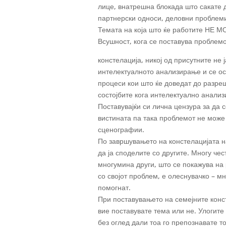
лице, внатрешна блокада што сакате д
партнерски односи, деловни проблем
Темата на која што ќе работите НЕ МО
Всушност, кога се поставува проблем
констелација, никој од присутните не 
интелектуалното анализирање и се ос
процеси кои што ќе доведат до разре
состојбите кога интелектуално анали
Поставувајќи си лична цензура за да 
вистината па така проблемот не може
сценографии.
По завршувањето на констелацијата н
да ја споделите со другите. Многу чес
многумина други, што се покажува на
со својот проблем, е олеснувачко – м
помогнат.
При поставувањето на семејните конст
вие поставувате тема или не. Улогите 
без оглед дали тоа го препознавате т