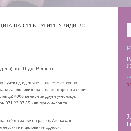
ЦИЈА НА СТЕКНАТИТЕ УВИДИ ВО
Н
Р
дела), од 11 до 19 часот
Ја
а ручек од еден час; понесете си храна.
R
ари за членовите на Јога центарот и за оние
лници; 4900 денари за други учесници.
н 071 23 87 85 или преку е-пошта:
.
Ј
а работа за личен развој. Ако сакате:
Г
ртнерските и деловните односи,