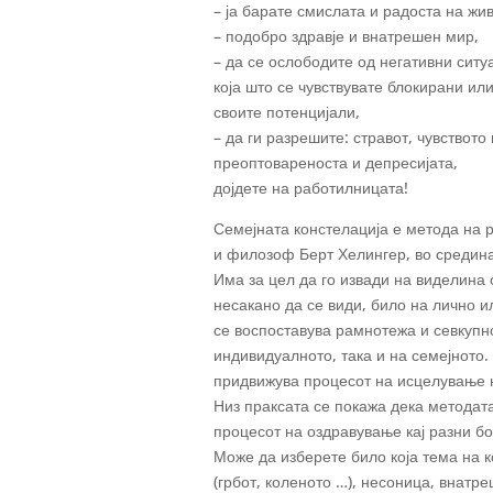
– ја барате смислата и радоста на жи
– подобро здравје и внатрешен мир,
– да се ослободите од негативни ситу
која што се чувствувате блокирани ил
своите потенцијали,
– да ги разрешите: стравот, чувството
преоптовареноста и депресијата,
дојдете на работилницата!
Семејната констелација е метода на р
и филозоф Берт Хелингер, во средина
Има за цел да го извади на виделина 
несакано да се види, било на лично и
се воспоставува рамнотежа и севкупно
индивидуалното, така и на семејното
придвижува процесот на исцелување н
Низ праксата се покажа дека методат
процесот на оздравување кај разни бо
Може да изберете било која тема на к
(грбот, коленото …), несоница, внатр