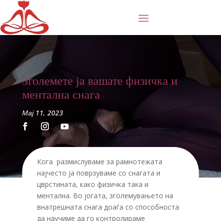
Зголемете ја вашате физичка и
ментална снага
Мај 11, 2023
Кога размислуваме за рамнотежата
најчесто ја поврзуваме со снагата и
цврстината, како физичка така и
ментална. Во јогата, зголемувањето на
внатрешната снага доаѓа со способноста
да научиме да го контролираме