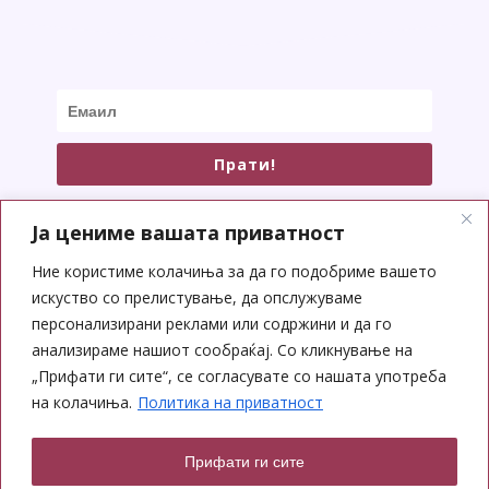
Прати!
Ја цениме вашата приватност
Ние користиме колачиња за да го подобриме вашето
искуство со прелистување, да опслужуваме
СОЦИЈАЛНИ МРЕЖИ
персонализирани реклами или содржини и да го
анализираме нашиот сообраќај. Со кликнување на
„Прифати ги сите“, се согласувате со нашата употреба
на колачиња.
Политика на приватност
Прифати ги сите
Copyright © 2026 Yoga Center