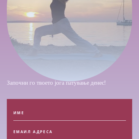
Започни го твоето јога патување денес!