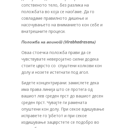
сопственото тело, без разлика на
положбата во која се наоѓаме.
Да го
совладаме правилното дишење и
насочувањето на вниманието кон себе и
внатрешните процеси.
Положба на воинот (Virabhadrasanа)
Оваа стоечка положба прави да се
чувствувате неверојатно силни додека
стоите цврсто со спуштени колкови кон
долу и нозете истегнати под агол.
Бидете концентрирани: замислете дека
има права линија што се протега од
вашиот лев среден прст до вашиот десен
среден прст. Чувајте ги рамената
опуштени кон долу. При секое вдишување
исправете го ‘рбетот и при секое
издишување зацврстете се подобро во