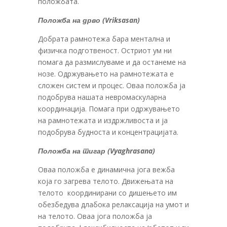
положбата.
Положба на дрво (Vriksasan)
Добрата рамнотежа бара ментална и
физичка подготвеност. Остриот ум ни
помага да размислуваме и да останеме на
нозе. Одржувањето на рамнотежата е
сложен систем и процес. Оваа положба ја
подобрува нашата невромаскуларна
координација. Помага при одржувањето
на рамнотежата и издржливоста и ја
подобрува будноста и концентрацијата.
Положба на тигар (Vyaghrasana)
Оваа положба е динамична јога вежба
која го загрева телото. Движењата на
телото координирани со дишењето им
обезбедува длабока релаксација на умот и
на телото. Оваа јога положба ја