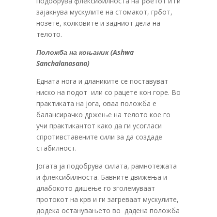
подобрува флексибилноста на ‘рбетот и ги
зајакнува мускулите на стомакот, грбот,
нозете, колковите и задниот дела на
телото.
Положба на коњаник (Ashwa
Sanchalanasana)
Едната нога и дланиките се поставуват
ниско на подот или со рацете кон горе. Во
практиката на јога, оваа положба е
балансирачко држење на телото кое го
учи практикантот како да ги усогласи
спротивставените сили за да создаде
стабилност.
Јогата ја подобрува силата, рамнотежата
и флексибилноста. Бавните движења и
длабокото дишење го зголемуваат
протокот на крв и ги загреваат мускулите,
додека останувањето во дадена положба