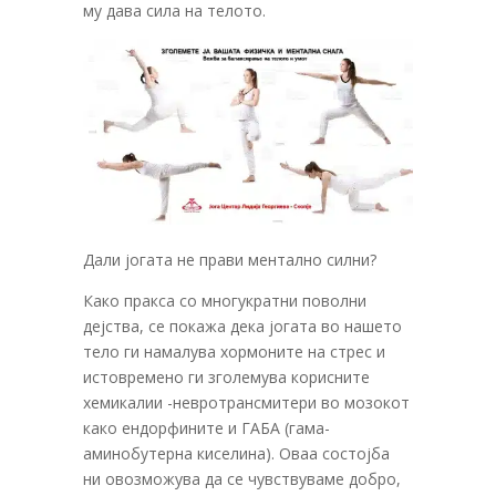
му дава сила на телото.
Дали јогата не прави ментално силни?
Како пракса со многукратни поволни
дејства, се покажа дека јогата во нашето
тело ги намалува хормоните на стрес и
истовремено ги зголемува корисните
хемикалии -невротрансмитери во мозокот
како ендорфините и ГАБА (гама-
аминобутерна киселина). Оваа состојба
ни овозможува да се чувствуваме добро,