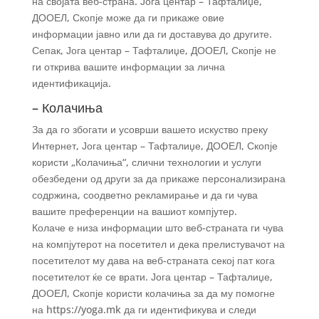
на својата веб-страна. Јога центар – Тафталиџе,
ДООЕЛ, Скопје може да ги прикаже овие
информации јавно или да ги доставува до другите.
Сепак, Јога центар – Тафталиџе, ДООЕЛ, Скопје не
ги открива вашите информации за лична
идентификација.
– Колачиња
За да го збогати и усоврши вашето искуство преку
Интернет, Јога центар – Тафталиџе, ДООЕЛ, Скопје
користи „Колачиња“, слични технологии и услуги
обезбедени од други за да прикаже персонализирана
содржина, соодветно рекламирање и да ги чува
вашите преференции на вашиот компјутер.
Колаче е низа информации што веб-страната ги чува
на компјутерот на посетител и дека прелистувачот на
посетителот му дава на веб-страната секој пат кога
посетителот ќе се врати. Јога центар – Тафталиџе,
ДООЕЛ, Скопје користи колачиња за да му помогне
на https://yoga.mk да ги идентификува и следи