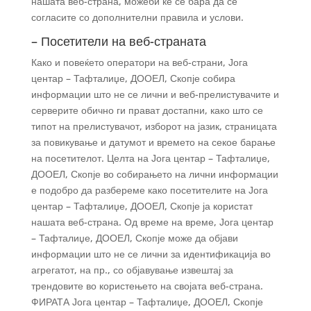
нашата веб-страна, можеби ќе се бара да се
согласите со дополнителни правила и услови.
– Посетители на веб-страната
Како и повеќето оператори на веб-страни, Јога
центар – Тафталиџе, ДООЕЛ, Скопје собира
информации што не се лични и веб-прелистувачите и
серверите обично ги прават достапни, како што се
типот на прелистувачот, изборот на јазик, страницата
за повикување и датумот и времето на секое барање
на посетителот. Целта на Јога центар – Тафталиџе,
ДООЕЛ, Скопје во собирањето на лични информации
е подобро да разбереме како посетителите на Јога
центар – Тафталиџе, ДООЕЛ, Скопје ја користат
нашата веб-страна. Од време на време, Јога центар
– Тафталиџе, ДООЕЛ, Скопје може да објави
информации што не се лични за идентификација во
агрегатот, на пр., со објавување извештај за
трендовите во користењето на својата веб-страна.
ФИРАТА Јога центар – Тафталиџе, ДООЕЛ, Скопје