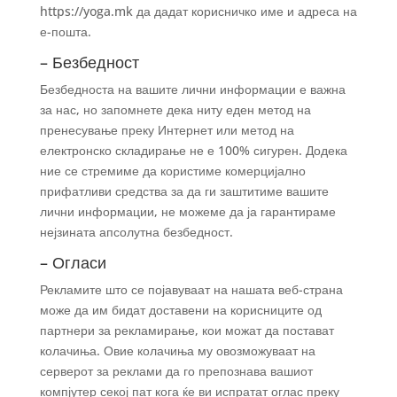
https://yoga.mk да дадат корисничко име и адреса на
е-пошта.
– Безбедност
Безбедноста на вашите лични информации е важна
за нас, но запомнете дека ниту еден метод на
пренесување преку Интернет или метод на
електронско складирање не е 100% сигурен. Додека
ние се стремиме да користиме комерцијално
прифатливи средства за да ги заштитиме вашите
лични информации, не можеме да ја гарантираме
нејзината апсолутна безбедност.
– Огласи
Рекламите што се појавуваат на нашата веб-страна
може да им бидат доставени на корисниците од
партнери за рекламирање, кои можат да постават
колачиња. Овие колачиња му овозможуваат на
серверот за реклами да го препознава вашиот
компјутер секој пат кога ќе ви испратат оглас преку