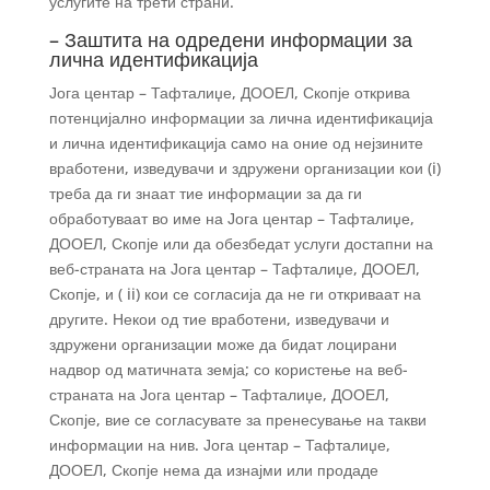
услугите на трети страни.
– Заштита на одредени информации за
лична идентификација
Јога центар – Тафталиџе, ДООЕЛ, Скопје открива
потенцијално информации за лична идентификација
и лична идентификација само на оние од нејзините
вработени, изведувачи и здружени организации кои (i)
треба да ги знаат тие информации за да ги
обработуваат во име на Јога центар – Тафталиџе,
ДООЕЛ, Скопје или да обезбедат услуги достапни на
веб-страната на Јога центар – Тафталиџе, ДООЕЛ,
Скопје, и ( ii) кои се согласија да не ги откриваат на
другите. Некои од тие вработени, изведувачи и
здружени организации може да бидат лоцирани
надвор од матичната земја; со користење на веб-
страната на Јога центар – Тафталиџе, ДООЕЛ,
Скопје, вие се согласувате за пренесување на такви
информации на нив. Јога центар – Тафталиџе,
ДООЕЛ, Скопје нема да изнајми или продаде