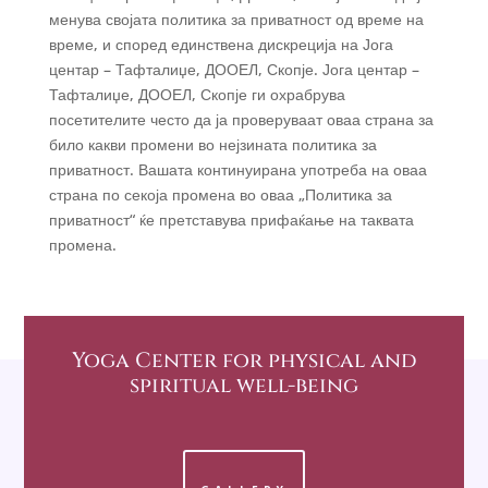
менува својата политика за приватност од време на
време, и според единствена дискреција на Јога
центар – Тафталиџе, ДООЕЛ, Скопје. Јога центар –
Тафталиџе, ДООЕЛ, Скопје ги охрабрува
посетителите често да ја проверуваат оваа страна за
било какви промени во нејзината политика за
приватност. Вашата континуирана употреба на оваа
страна по секоја промена во оваа „Политика за
приватност“ ќе претставува прифаќање на таквата
промена.
Yoga Center
for physical and
spiritual well-being