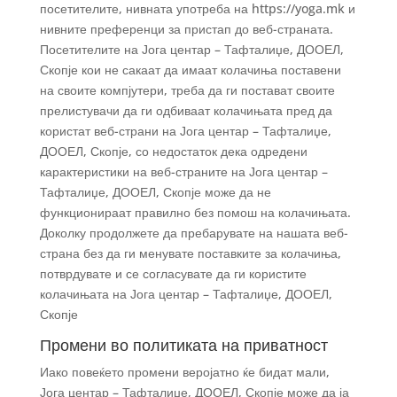
посетителите, нивната употреба на https://yoga.mk и
нивните преференци за пристап до веб-страната.
Посетителите на Јога центар – Тафталиџе, ДООЕЛ,
Скопје кои не сакаат да имаат колачиња поставени
на своите компјутери, треба да ги постават своите
прелистувачи да ги одбиваат колачињата пред да
користат веб-страни на Јога центар – Тафталиџе,
ДООЕЛ, Скопје, со недостаток дека одредени
карактеристики на веб-страните на Јога центар –
Тафталиџе, ДООЕЛ, Скопје може да не
функционираат правилно без помош на колачињата.
Доколку продолжете да пребарувате на нашата веб-
страна без да ги менувате поставките за колачиња,
потврдувате и се согласувате да ги користите
колачињата на Јога центар – Тафталиџе, ДООЕЛ,
Скопје
Промени во политиката на приватност
Иако повеќето промени веројатно ќе бидат мали,
Јога центар – Тафталиџе, ДООЕЛ, Скопје може да ја