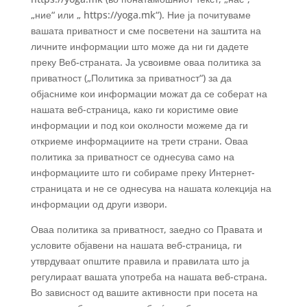
„ние“ или „ https://yoga.mk“). Ние ја почитуваме
вашата приватност и сме посветени на заштита на
личните информации што може да ни ги дадете
преку Веб-страната. Ја усвоивме оваа политика за
приватност („Политика за приватност“) за да
објасниме кои информации можат да се соберат на
нашата веб-страница, како ги користиме овие
информации и под кои околности можеме да ги
откриеме информациите на трети страни. Оваа
политика за приватност се однесува само на
информациите што ги собираме преку Интернет-
страницата и не се однесува на нашата колекција на
информации од други извори.
Оваа политика за приватност, заедно со Правата и
условите објавени на нашата веб-страница, ги
утврдуваат општите правила и правилата што ја
регулираат вашата употреба на нашата веб-страна.
Во зависност од вашите активности при посета на