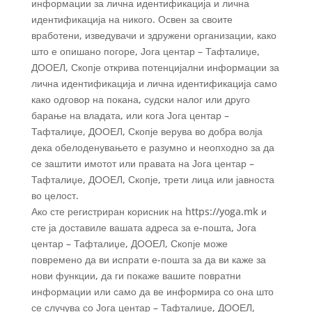
информации за лична идентификација и лична
идентификација на никого. Освен за своите
вработени, изведувачи и здружени организации, како
што е опишано погоре, Јога центар – Тафталиџе,
ДООЕЛ, Скопје открива потенцијални информации за
лична идентификација и лична идентификација само
како одговор на покана, судски налог или друго
барање на владата, или кога Јога центар –
Тафталиџе, ДООЕЛ, Скопје верува во добра волја
дека обелоденувањето е разумно и неопходно за да
се заштити имотот или правата на Јога центар –
Тафталиџе, ДООЕЛ, Скопје, трети лица или јавноста
во целост.
Ако сте регистриран корисник на https://yoga.mk и
сте ја доставиле вашата адреса за е-пошта, Јога
центар – Тафталиџе, ДООЕЛ, Скопје може
повремено да ви испрати е-пошта за да ви каже за
нови функции, да ги покаже вашите повратни
информации или само да ве информира со она што
се случува со Јога центар – Тафталиџе, ДООЕЛ,