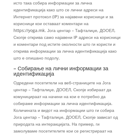
исто така собира информации за лична
идентификација како што се лични адреси на
Интернет протокол (IP) за најавени корисници и за
корисници кои оставаат коментари на
https://yoga.mk. Јога центар – Тафталиџе, ДООЕЛ,
Скопје открива само најавени IP адреси на корисници
и коментари под истите околности што ги користи и
открива информации за лична идентификација како
што е опишано подолу.
– Собирање на лични информации за
идентификација
Одредени посетители на веб-страниците на Јога
центар – Тафталиџе, ДООЕЛ, Скопје избираат да
комуницираат на начини на кои е потребно да
собираме информации за лична идентификација.
Количината и видот на информации што ги собира
Јога центар – Тафталиџе, ДООЕЛ, Скопје зависат од
природата на интеракцијата. На пример, ги
замолуваме посетителите кои се регистрираат на