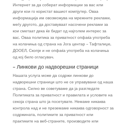
Интернет за да соберат информации за вас или
други кои го користат вашиот компјутер. Оваа
информација им овозможува на мрежните реклами,
меѓу другото, да доставуваат насочени реклами за
кои сметаат дека ќе бидат од најголем интерес за
вас. Оваа политика за приватност опфаќа употреба
на колачиња од страна на Јога центар – Тафталиџе,
ДООЕЛ, Скопје и не опфаќа употреба на колачиња
од кој било огласувач.
– Линкови до надворешни страници
Нашата услуга може да содржи линкови до
надворешни страници што не се управувани од наша
страна. Силно ве советуваме да ја разгледате
Политиката за приватност и правилата и условите на
секоја страна што ја посетувате. Немаме никаква
контрола над и не преземаме никаква одговорност за
содржината, политиките за приватност или
практиките на веб-страните, производите или