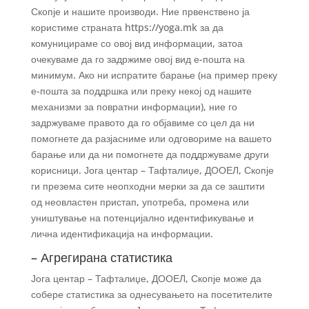
Скопје и нашите производи. Ние првенствено ја
користиме страната https://yoga.mk за да
комуницираме со овој вид информации, затоа
очекуваме да го задржиме овој вид е-пошта на
минимум. Ако ни испратите барање (на пример преку
е-пошта за поддршка или преку некој од нашите
механизми за повратни информации), ние го
задржуваме правото да го објавиме со цел да ни
помогнете да разјасниме или одговориме на вашето
барање или да ни помогнете да поддржуваме други
корисници. Јога центар – Тафталиџе, ДООЕЛ, Скопје
ги презема сите неопходни мерки за да се заштити
од неовластен пристап, употреба, промена или
уништување на потенцијално идентификување и
лична идентификација на информации.
– Агрегирана статистика
Јога центар – Тафталиџе, ДООЕЛ, Скопје може да
собере статистика за однесувањето на посетителите