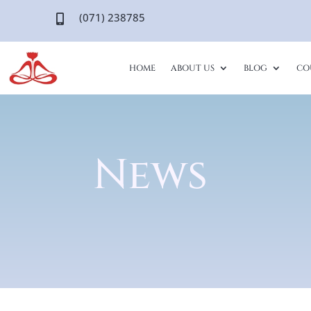
(071) 238785

HOME
ABOUT US
BLOG
CO
News