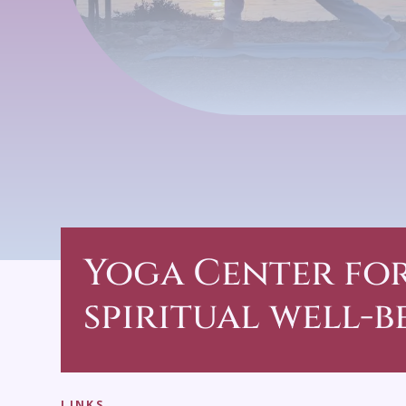
Yoga Center
fo
spiritual well-b
LINKS