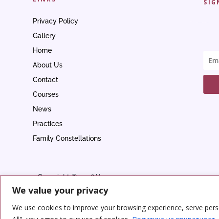
SIG
Privacy Policy
Gallery
Home
About Us
Contact
Courses
News
Practices
Family Constellations
Copyright © 2026 Yoga
We value your privacy
Center
We use cookies to improve your browsing experience, serve person