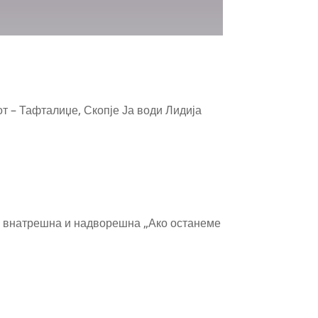
Тафталиџе, Скопје Ја води Лидија
 – внатрешна и надворешна „Ако останеме