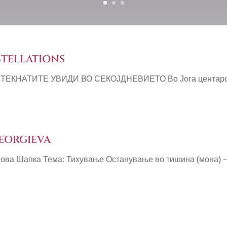
TELLATIONS
КНАТИТЕ УВИДИ ВО СЕКОЈДНЕВИЕТО Во Јога центарот – 
GEORGIEVA
Попова Шапка Тема: Тихување Останување во тишина (мона)