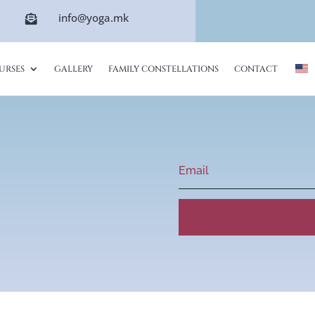
info@yoga.mk

URSES
GALLERY
FAMILY CONSTELLATIONS
CONTACT