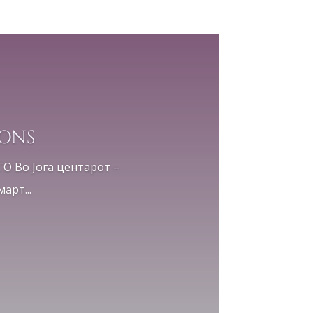
IONS
Во Јога центарот –
арт...