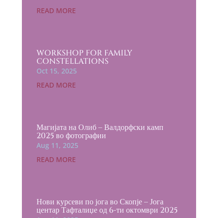
READ MORE
WORKSHOP FOR FAMILY
CONSTELLATIONS
Oct 15, 2025
READ MORE
Магијата на Олиб – Валдорфски камп
2025 во фотографии
Aug 11, 2025
READ MORE
Нови курсеви по јога во Скопје – Јога
центар Тафталиџе од 6-ти октомври 2025