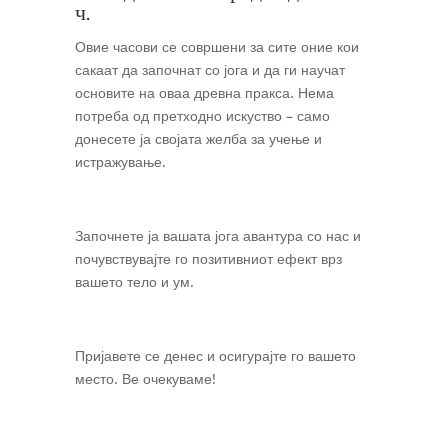
ч.
Овие часови се совршени за сите оние кои
сакаат да започнат со јога и да ги научат
основите на оваа древна пракса. Нема
потреба од претходно искуство – само
донесете ја својата желба за учење и
истражување.
Започнете ја вашата јога авантура со нас и
почувствувајте го позитивниот ефект врз
вашето тело и ум.
Пријавете се денес и осигурајте го вашето
место. Ве очекуваме!