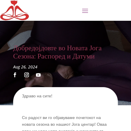
Добредојдовте во Новата Јога
Сезона: Распоред и Датуми
Aug 26, 2024
Здраво на сите!
Со радост ви го објавуваме почетокот на
новата сезона во нашиот Јога центар! Оваа
есен ни носи нова енергија и можности за