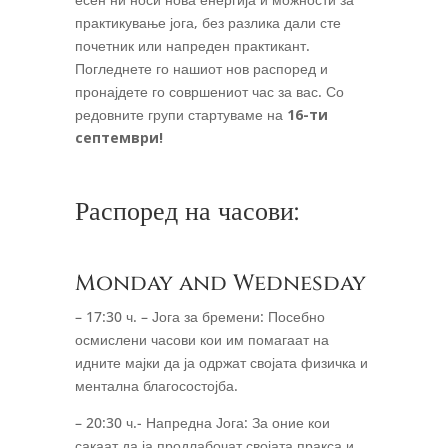
практикување јога, без разлика дали сте
почетник или напреден практикант.
Погледнете го нашиот нов распоред и
пронајдете го совршениот час за вас. Со
редовните групи стартуваме на
16-ти
септември!
Распоред на часови:
Monday and Wednesday
– 17:30 ч. – Јога за бремени: Посебно
осмислени часови кои им помагаат на
идните мајки да ја одржат својата физичка и
ментална благосостојба.
– 20:30 ч.- Напредна Јога: За оние кои
сакаат да ја продлабочат својата пракса и