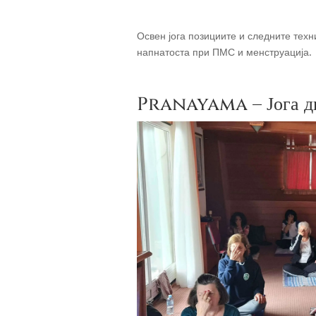
Освен јога позициите и следните тех
напнатоста при ПМС и менструација.
Pranayama – Јога 