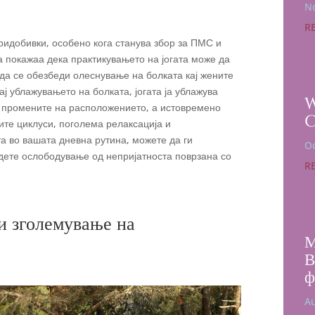
No
R
ридобивки, особено кога станува збор за ПМС и
 покажаа дека практикувањето на јогата може да
да се обезбеди олеснување на болката кај жените
ај ублажувањето на болката, јогата ја ублажува
и промените на расположението, а истовремено
те циклуси, поголема релаксација и
та во вашата дневна рутина, можете да ги
Oc
јдете ослободување од непријатноста поврзана со
R
и зголемување на
М
В
ф
Au