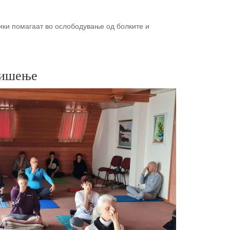
ники помагаат во ослободување од болките и
дишење