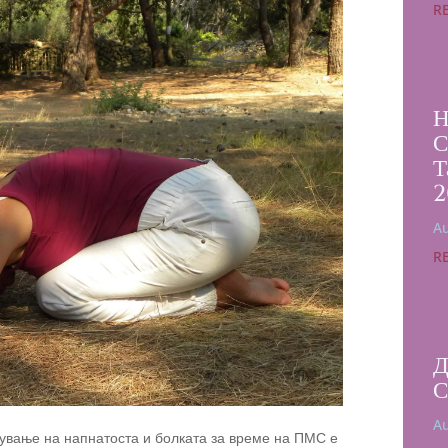
R
Н
С
Т
2
Au
R
Д
С
Au
нување на напнатоста и болката за време на ПМС е