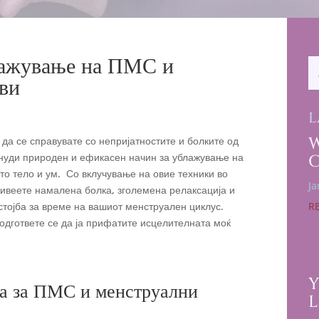
блажување на ПМС и
еви
L
 да се справувате со непријатностите и болките од
 нуди природен и ефикасен начин за ублажување на
о тело и ум. Со вклучување на овие техники во
Ja
ивеете намалена болка, зголемена релаксација и
тојба за време на вашиот менструален циклус.
R
 подгответе се да ја прифатите исцелителната моќ
Y
та за ПМС и менструални
L