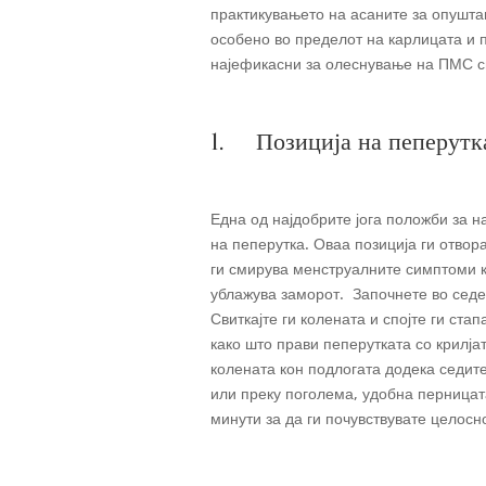
практикувањето на асаните за опушт
особено во пределот на карлицата и 
најефикасни за олеснување на ПМС с
1. Позиција на пеперут
Една од најдобрите јога положби за 
на пеперутка. Оваа позиција ги отвор
ги смирува менструалните симптоми ка
ублажува заморот. Започнете во седе
Свиткајте ги колената и спојте ги ста
како што прави пеперутката со крилја
колената кон подлогата додека седит
или преку поголема, удобна перницат
минути за да ги почувствувате целос