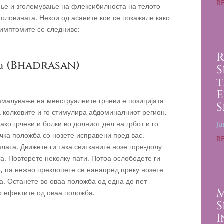
R
ање и зголемување на флексибилноста на телото
половината. Некои од асаните кои се покажале како
имптомите се следниве:
R
ка (Bhadrasan)
S
t
E
намалување на менструалните грчеви е позицијата
S
а колковите и го стимулира абдоминалниот регион,
ко грчеви и болки во долниот дел на грбот и го
Ju
чка положба со нозете исправени пред вас.
R
палата. Движете ги така свитканите нозе горе-долу
та. Повторете неколку пати. Потоа ослободете ги
е, па нежно преклопете се нанапред преку нозете
а. Останете во оваа положба од една до пет
M
но ефектите од оваа положба.
S
I