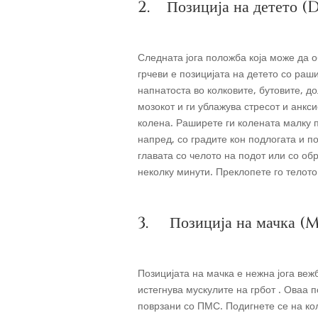
2. Позиција на детето
Следната јога положба која може да
грчеви е позицијата на детето со ра
напнатоста во колковите, бутовите, д
мозокот и ги ублажува стресот и анкс
колена. Раширете ги колената малку п
напред, со градите кон подлогата и по
главата со челото на подот или со об
неколку минути. Преклопете го телото
3. Позиција на мачка (
Позицијата на мачка е нежна јога веж
истегнува мускулите на грбот . Оваа 
поврзани со ПМС. Подигнете се на кол