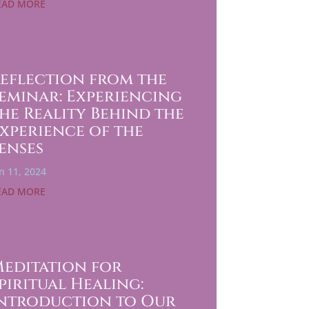
EAD MORE
eflection from the
eminar: Experiencing
he Reality Behind the
xperience of the
enses
n 11, 2024
EAD MORE
editation for
piritual Healing:
ntroduction to Our