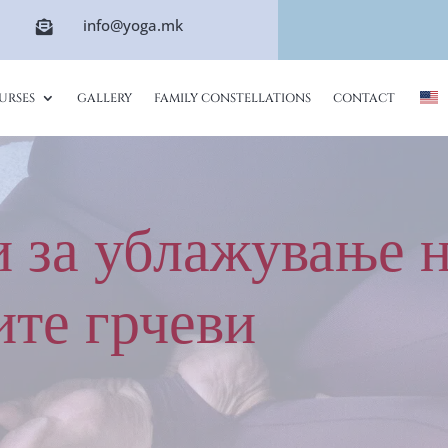
info@yoga.mk

URSES
GALLERY
FAMILY CONSTELLATIONS
CONTACT
и за ублажување
те грчеви