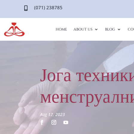
(071) 238785

HOME
ABOUT US
BLOG
CO
Јога техник
менструални
Aug 17, 2023