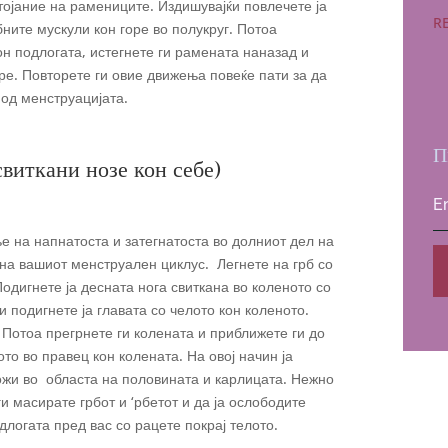
тојание на рамениците. Издишувајќи повлечете ја
R
бните мускули кон горе во полукруг. Потоа
он подлогата, истегнете ги рамената наназад и
оре. Повторете ги овие движења повеќе пати за да
од менструацијата.
П
ткани нозе кон себе)
 на напнатоста и затегнатоста во долниот дел на
е на вашиот менструален циклус. Легнете на грб со
одигнете ја десната нога свиткана во коленото со
 подигнете ја главата со челото кон коленото.
. Потоа прегрнете ги колената и приближете ги до
ото во правец кон колената. На овој начин ја
ожи во областа на половината и карлицата. Нежно
ги масирате грбот и ‘рбетот и да ја ослободите
длогата пред вас со рацете покрај телото.